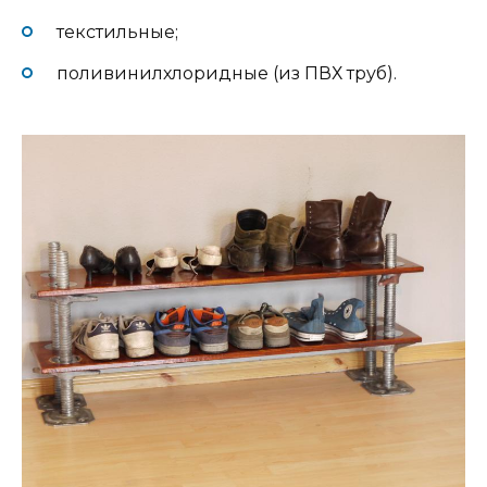
текстильные;
поливинилхлоридные (из ПВХ труб).