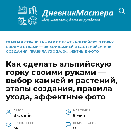
Перейти
к
содержанию
ГЛАВНАЯ СТРАНИЦА
»
КАК СДЕЛАТЬ АЛЬПИЙСКУЮ ГОРКУ
СВОИМИ РУКАМИ — ВЫБОР КАМНЕЙ И РАСТЕНИЙ, ЭТАПЫ
СОЗДАНИЯ, ПРАВИЛА УХОДА, ЭФФЕКТНЫЕ ФОТО
Как сделать альпийскую
горку своими руками —
выбор камней и растений,
этапы создания, правила
ухода, эффектные фото
АВТОР
НА ЧТЕНИЕ
d-admin
5 мин
ПРОСМОТРОВ
КОММЕНТАРИИ
3к.
0