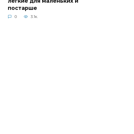
легкие для маленьких и
постарше
0
3.1к.