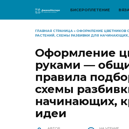
Перейти
к
БИСЕРОПЛЕТЕНИЕ
ВЯЗ
содержанию
ГЛАВНАЯ СТРАНИЦА
»
ОФОРМЛЕНИЕ ЦВЕТНИКОВ С
РАСТЕНИЙ, СХЕМЫ РАЗБИВКИ ДЛЯ НАЧИНАЮЩИХ,
Оформление ц
руками — общ
правила подбо
схемы разбивк
начинающих, к
идеи
АВТОР
НА ЧТЕНИЕ