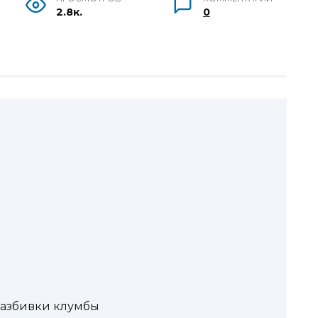
2.8к.
0
азбивки клумбы