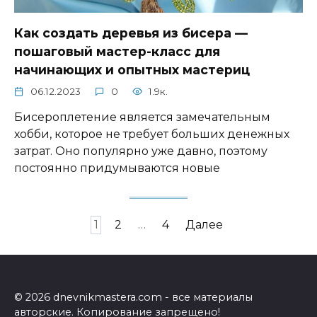
Как создать деревья из бисера —
пошаговый мастер-класс для
начинающих и опытных мастериц
06.12.2023
0
1.9к.
Бисероплетение является замечательным
хобби, которое не требует больших денежных
затрат. Оно популярно уже давно, поэтому
постоянно придумываются новые
Пагинация
1
2
…
4
Далее
записей
© 2026 dnevnikmastera.com - все материалы
авторские. Копирование запрещено!