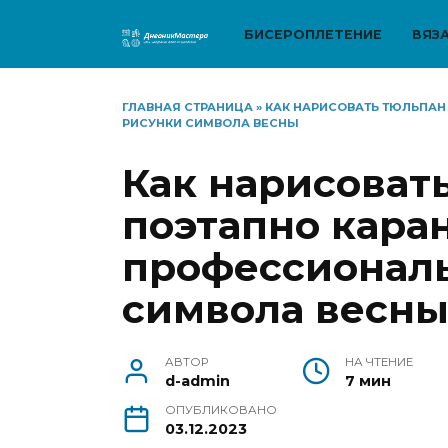
Перейти
к
БИСЕРОПЛЕТЕНИЕ
ВЯЗ
содержанию
ГЛАВНАЯ СТРАНИЦА
»
КАК НАРИСОВАТЬ ТЮЛЬПАН
РИСУНКИ СИМВОЛА ВЕСНЫ
Как нарисоват
поэтапно кара
профессионал
символа весн
АВТОР
НА ЧТЕНИЕ
d-admin
7 мин
ОПУБЛИКОВАНО
03.12.2023