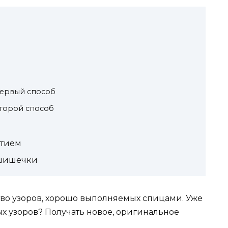
ервый способ
торой способ
итием
 шишечки
во узоров, хорошо выполняемых спицами. Уже
х узоров? Получать новое, оригинальное