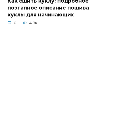
Как сшить куклу: подробное
поэтапное описание пошива
куклы для начинающих
0
4.8к.