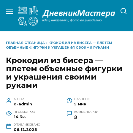
Перейти
к
содержанию
ГЛАВНАЯ СТРАНИЦА
»
КРОКОДИЛ ИЗ БИСЕРА — ПЛЕТЕМ
ОБЪЕМНЫЕ ФИГУРКИ И УКРАШЕНИЯ СВОИМИ РУКАМИ
Крокодил из бисера —
плетем объемные фигурки
и украшения своими
руками
АВТОР
НА ЧТЕНИЕ
d-admin
5 мин
ПРОСМОТРОВ
КОММЕНТАРИИ
14.3к.
0
ОПУБЛИКОВАНО
06.12.2023