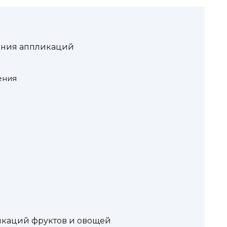
ания аппликаций
ения
икаций фруктов и овощей