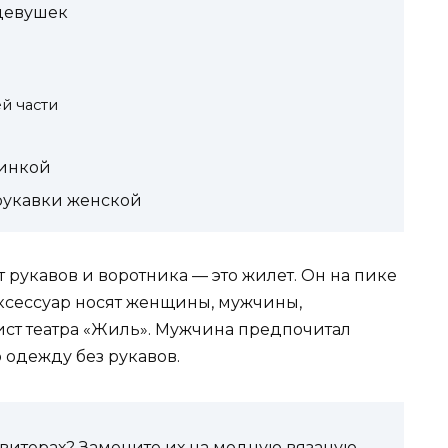
девушек
й части
зинкой
рукавки женской
 рукавов и воротника — это жилет. Он на пике
ксессуар носят женщины, мужчины,
ист театра «Жиль». Мужчина предпочитал
 одежду без рукавов.
витерах? Замените их на модную вязаную