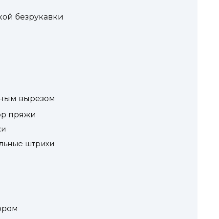
кой безрукавки
зным вырезом
ор пряжи
ки
льные штрихи
ором