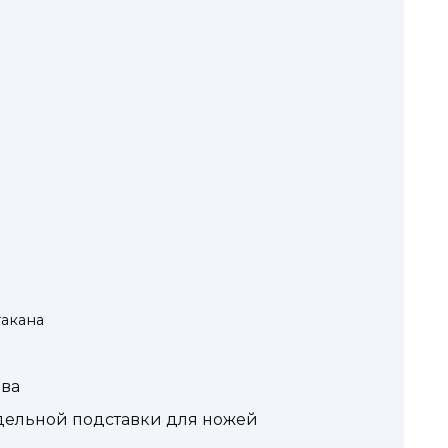
такана
ева
дельной подставки для ножей