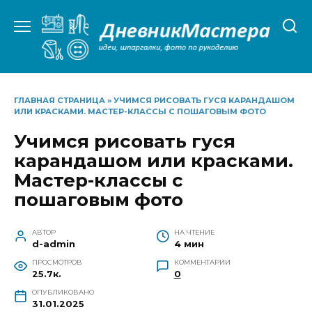
Перейти
к
содержанию
ГЛАВНАЯ СТРАНИЦА
»
УЧИМСЯ РИСОВАТЬ ГУСЯ КАРАНДАШОМ
ИЛИ КРАСКАМИ. МАСТЕР-КЛАССЫ С ПОШАГОВЫМ ФОТО
Учимся рисовать гуся
карандашом или красками.
Мастер-классы с
пошаговым фото
АВТОР
НА ЧТЕНИЕ
d-admin
4 мин
ПРОСМОТРОВ
КОММЕНТАРИИ
25.7к.
0
ОПУБЛИКОВАНО
31.01.2025