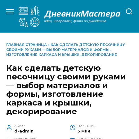
Перейти
к
содержанию
ГЛАВНАЯ СТРАНИЦА
»
КАК СДЕЛАТЬ ДЕТСКУЮ ПЕСОЧНИЦУ
СВОИМИ РУКАМИ — ВЫБОР МАТЕРИАЛОВ И ФОРМЫ,
ИЗГОТОВЛЕНИЕ КАРКАСА И КРЫШКИ, ДЕКОРИРОВАНИЕ
Как сделать детскую
песочницу своими руками
— выбор материалов и
формы, изготовление
каркаса и крышки,
декорирование
АВТОР
НА ЧТЕНИЕ
d-admin
5 мин