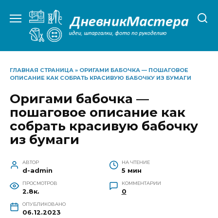
Перейти
к
содержанию
ГЛАВНАЯ СТРАНИЦА
»
ОРИГАМИ БАБОЧКА — ПОШАГОВОЕ
ОПИСАНИЕ КАК СОБРАТЬ КРАСИВУЮ БАБОЧКУ ИЗ БУМАГИ
Оригами бабочка —
пошаговое описание как
собрать красивую бабочку
из бумаги
АВТОР
НА ЧТЕНИЕ
d-admin
5 мин
ПРОСМОТРОВ
КОММЕНТАРИИ
2.8к.
0
ОПУБЛИКОВАНО
06.12.2023