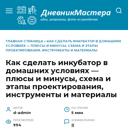
Перейти
к
содержанию
ГЛАВНАЯ СТРАНИЦА
»
КАК СДЕЛАТЬ ИНКУБАТОР В ДОМАШНИХ
УСЛОВИЯХ — ПЛЮСЫ И МИНУСЫ, СХЕМА И ЭТАПЫ
ПРОЕКТИРОВАНИЯ, ИНСТРУМЕНТЫ И МАТЕРИАЛЫ
Как сделать инкубатор в
домашних условиях —
плюсы и минусы, схема и
этапы проектирования,
инструменты и материалы
АВТОР
НА ЧТЕНИЕ
d-admin
5 мин
ПРОСМОТРОВ
КОММЕНТАРИИ
994
0