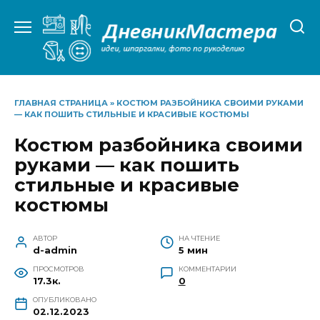
Перейти
к
содержанию
ГЛАВНАЯ СТРАНИЦА
»
КОСТЮМ РАЗБОЙНИКА СВОИМИ РУКАМИ
— КАК ПОШИТЬ СТИЛЬНЫЕ И КРАСИВЫЕ КОСТЮМЫ
Костюм разбойника своими
руками — как пошить
стильные и красивые
костюмы
АВТОР
НА ЧТЕНИЕ
d-admin
5 мин
ПРОСМОТРОВ
КОММЕНТАРИИ
17.3к.
0
ОПУБЛИКОВАНО
02.12.2023