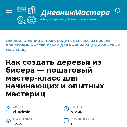
Перейти
к
содержанию
ГЛАВНАЯ СТРАНИЦА
»
КАК СОЗДАТЬ ДЕРЕВЬЯ ИЗ БИСЕРА —
ПОШАГОВЫЙ МАСТЕР-КЛАСС ДЛЯ НАЧИНАЮЩИХ И ОПЫТНЫХ
МАСТЕРИЦ
Как создать деревья из
бисера — пошаговый
мастер-класс для
начинающих и опытных
мастериц
АВТОР
НА ЧТЕНИЕ
d-admin
5 мин
ПРОСМОТРОВ
КОММЕНТАРИИ
1.9к.
0