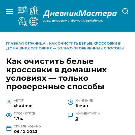
Перейти
к
содержанию
ГЛАВНАЯ СТРАНИЦА
»
КАК ОЧИСТИТЬ БЕЛЫЕ КРОССОВКИ В
ДОМАШНИХ УСЛОВИЯХ — ТОЛЬКО ПРОВЕРЕННЫЕ СПОСОБЫ
Как очистить белые
кроссовки в домашних
условиях — только
проверенные способы
АВТОР
НА ЧТЕНИЕ
d-admin
6 мин
ПРОСМОТРОВ
КОММЕНТАРИИ
1.7к.
0
ОПУБЛИКОВАНО
06.12.2023