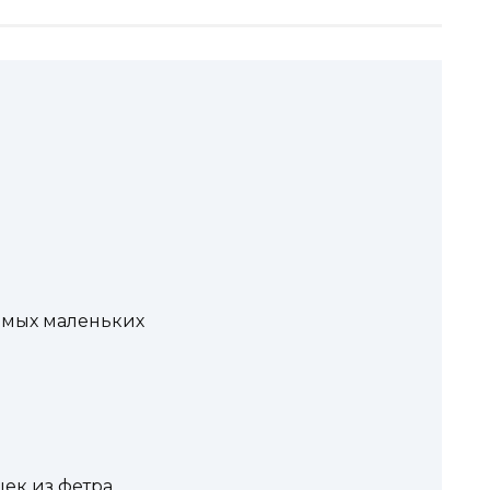
амых маленьких
ек из фетра