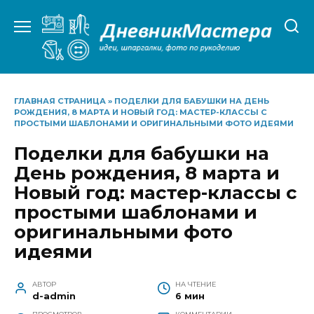
Перейти
к
содержанию
ГЛАВНАЯ СТРАНИЦА
»
ПОДЕЛКИ ДЛЯ БАБУШКИ НА ДЕНЬ
РОЖДЕНИЯ, 8 МАРТА И НОВЫЙ ГОД: МАСТЕР-КЛАССЫ С
ПРОСТЫМИ ШАБЛОНАМИ И ОРИГИНАЛЬНЫМИ ФОТО ИДЕЯМИ
Поделки для бабушки на
День рождения, 8 марта и
Новый год: мастер-классы с
простыми шаблонами и
оригинальными фото
идеями
АВТОР
НА ЧТЕНИЕ
d-admin
6 мин