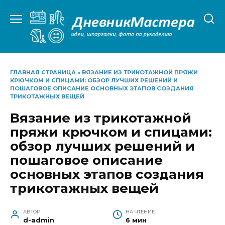
Перейти
к
содержанию
ГЛАВНАЯ СТРАНИЦА
»
ВЯЗАНИЕ ИЗ ТРИКОТАЖНОЙ ПРЯЖИ
КРЮЧКОМ И СПИЦАМИ: ОБЗОР ЛУЧШИХ РЕШЕНИЙ И
ПОШАГОВОЕ ОПИСАНИЕ ОСНОВНЫХ ЭТАПОВ СОЗДАНИЯ
ТРИКОТАЖНЫХ ВЕЩЕЙ
Вязание из трикотажной
пряжи крючком и спицами:
обзор лучших решений и
пошаговое описание
основных этапов создания
трикотажных вещей
АВТОР
НА ЧТЕНИЕ
d-admin
6 мин