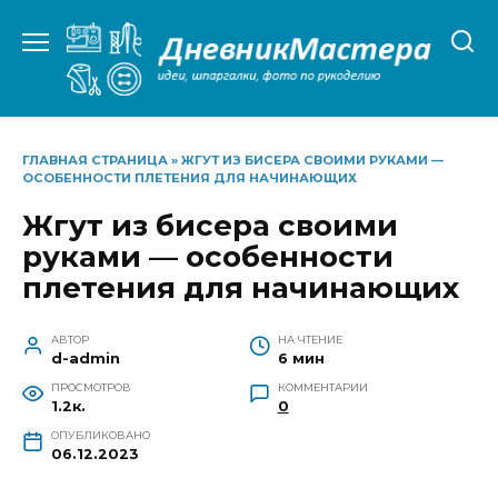
Перейти
к
содержанию
ГЛАВНАЯ СТРАНИЦА
»
ЖГУТ ИЗ БИСЕРА СВОИМИ РУКАМИ —
ОСОБЕННОСТИ ПЛЕТЕНИЯ ДЛЯ НАЧИНАЮЩИХ
Жгут из бисера своими
руками — особенности
плетения для начинающих
АВТОР
НА ЧТЕНИЕ
d-admin
6 мин
ПРОСМОТРОВ
КОММЕНТАРИИ
1.2к.
0
ОПУБЛИКОВАНО
06.12.2023