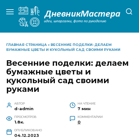
Перейти
к
содержанию
ГЛАВНАЯ СТРАНИЦА
»
ВЕСЕННИЕ ПОДЕЛКИ: ДЕЛАЕМ
БУМАЖНЫЕ ЦВЕТЫ И КУКОЛЬНЫЙ САД СВОИМИ РУКАМИ
Весенние поделки: делаем
бумажные цветы и
кукольный сад своими
руками
АВТОР
НА ЧТЕНИЕ
d-admin
7 мин
ПРОСМОТРОВ
КОММЕНТАРИИ
1.8к.
0
ОПУБЛИКОВАНО
04.12.2023