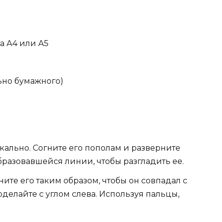
а А4 или А5
ьно бумажного)
кально. Согните его пополам и разверните
бразовавшейся линии, чтобы разгладить ее.
ните его таким образом, чтобы он совпадал с
оделайте с углом слева. Используя пальцы,