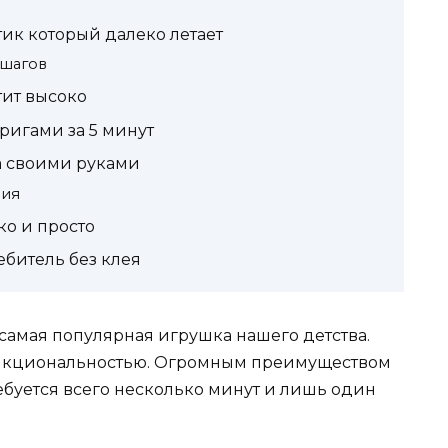
ик который далеко летает
 шагов
тит высоко
ригами за 5 минут
а своими руками
ния
ко и просто
ебитель без клея
самая популярная игрушка нашего детства.
ункциональностью. Огромным преимуществом
ребуется всего несколько минут и лишь один