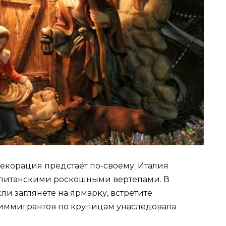
декорация предстаёт по-своему. Италия
олитанскими роскошными вертепами. В
сли заглянете на ярмарку, встретите
 иммигрантов по крупицам унаследовала