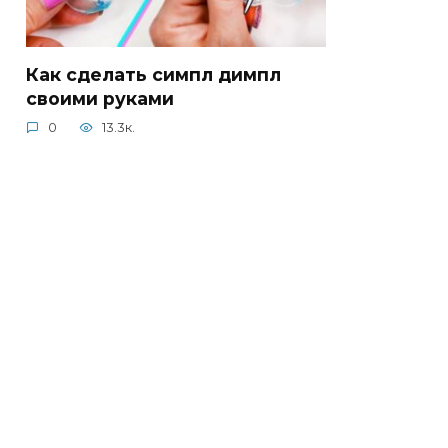
Как сделать симпл димпл
своими руками
0
13.3к.