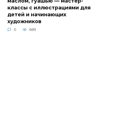
маслом, гуашью — мастер-
классы с иллюстрациями для
детей и начинающих
художников
0
669