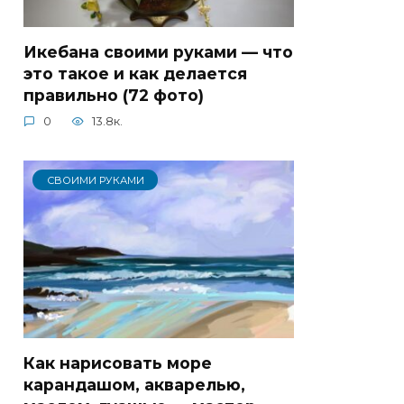
Икебана своими руками — что
это такое и как делается
правильно (72 фото)
0
13.8к.
СВОИМИ РУКАМИ
Как нарисовать море
карандашом, акварелью,