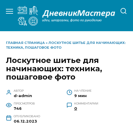
Перейти
к
содержанию
ГЛАВНАЯ СТРАНИЦА
»
ЛОСКУТНОЕ ШИТЬЕ ДЛЯ НАЧИНАЮЩИХ:
ТЕХНИКА, ПОШАГОВОЕ ФОТО
Лоскутное шитье для
начинающих: техника,
пошаговое фото
АВТОР
НА ЧТЕНИЕ
d-admin
9 мин
ПРОСМОТРОВ
КОММЕНТАРИИ
746
0
ОПУБЛИКОВАНО
06.12.2023