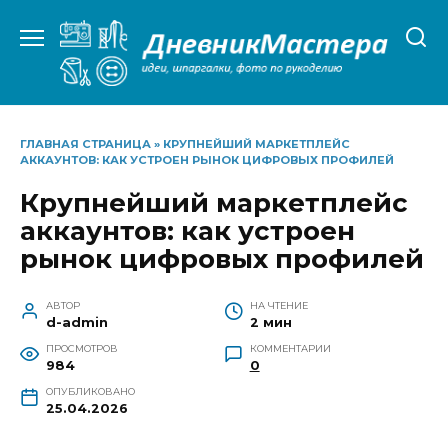
Перейти
к
содержанию
ГЛАВНАЯ СТРАНИЦА
»
КРУПНЕЙШИЙ МАРКЕТПЛЕЙС
АККАУНТОВ: КАК УСТРОЕН РЫНОК ЦИФРОВЫХ ПРОФИЛЕЙ
Крупнейший маркетплейс
аккаунтов: как устроен
рынок цифровых профилей
АВТОР
НА ЧТЕНИЕ
d-admin
2 мин
ПРОСМОТРОВ
КОММЕНТАРИИ
984
0
ОПУБЛИКОВАНО
25.04.2026