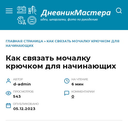
Перейти
к
содержанию
ГЛАВНАЯ СТРАНИЦА
»
КАК СВЯЗАТЬ МОЧАЛКУ КРЮЧКОМ ДЛЯ
НАЧИНАЮЩИХ
Как связать мочалку
крючком для начинающих
АВТОР
НА ЧТЕНИЕ
d-admin
6 мин
ПРОСМОТРОВ
КОММЕНТАРИИ
543
0
ОПУБЛИКОВАНО
05.12.2023