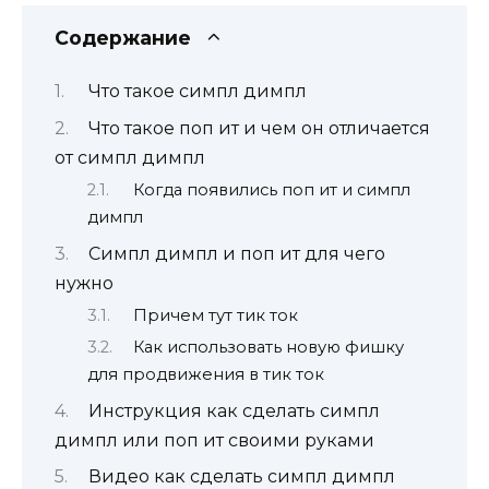
Содержание
Что такое симпл димпл
Что такое поп ит и чем он отличается
от симпл димпл
Когда появились поп ит и симпл
димпл
Симпл димпл и поп ит для чего
нужно
Причем тут тик ток
Как использовать новую фишку
для продвижения в тик ток
Инструкция как сделать симпл
димпл или поп ит своими руками
Видео как сделать симпл димпл