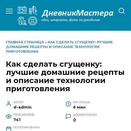
Перейти
к
содержанию
ГЛАВНАЯ СТРАНИЦА
»
КАК СДЕЛАТЬ СГУЩЕНКУ: ЛУЧШИЕ
ДОМАШНИЕ РЕЦЕПТЫ И ОПИСАНИЕ ТЕХНОЛОГИИ
ПРИГОТОВЛЕНИЯ
Как сделать сгущенку:
лучшие домашние рецепты
и описание технологии
приготовления
АВТОР
НА ЧТЕНИЕ
d-admin
6 мин
ПРОСМОТРОВ
КОММЕНТАРИИ
741
0
ОПУБЛИКОВАНО