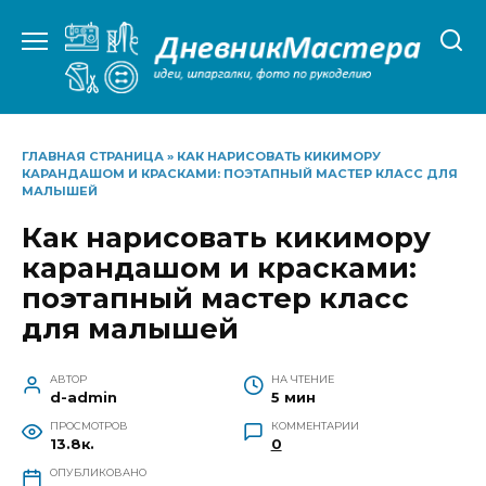
Перейти
к
содержанию
ГЛАВНАЯ СТРАНИЦА
»
КАК НАРИСОВАТЬ КИКИМОРУ
КАРАНДАШОМ И КРАСКАМИ: ПОЭТАПНЫЙ МАСТЕР КЛАСС ДЛЯ
МАЛЫШЕЙ
Как нарисовать кикимору
карандашом и красками:
поэтапный мастер класс
для малышей
АВТОР
НА ЧТЕНИЕ
d-admin
5 мин
ПРОСМОТРОВ
КОММЕНТАРИИ
13.8к.
0
ОПУБЛИКОВАНО