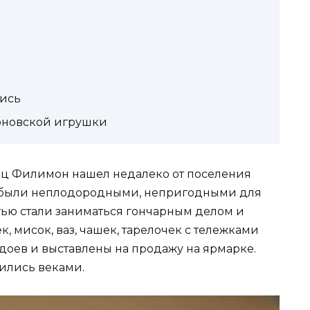
ись
оновской игрушки
лец Филимон нашел недалеко от поселения
и были неплодородными, непригодными для
тью стали заниматься гончарным делом и
, мисок, ваз, чашек, тарелочек с тележками
оев и выставлены на продажу на ярмарке.
ились веками.