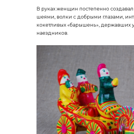
В руках женщин постепенно создавал
шеями, волки с добрыми глазами, ин
кокетливых «барышень», державших ут
наездников.