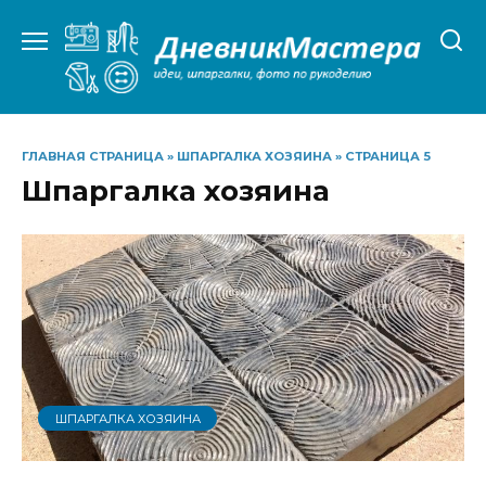
Перейти
к
содержанию
ГЛАВНАЯ СТРАНИЦА
»
ШПАРГАЛКА ХОЗЯИНА
»
СТРАНИЦА 5
Шпаргалка хозяина
ШПАРГАЛКА ХОЗЯИНА