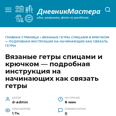
Перейти
к
содержанию
ГЛАВНАЯ СТРАНИЦА
»
ВЯЗАНЫЕ ГЕТРЫ СПИЦАМИ И КРЮЧКОМ
— ПОДРОБНАЯ ИНСТРУКЦИЯ НА НАЧИНАЮЩИХ КАК СВЯЗАТЬ
ГЕТРЫ
Вязаные гетры спицами и
крючком — подробная
инструкция на
начинающих как связать
гетры
АВТОР
НА ЧТЕНИЕ
d-admin
8 мин
ПРОСМОТРОВ
КОММЕНТАРИИ
1.7к.
0