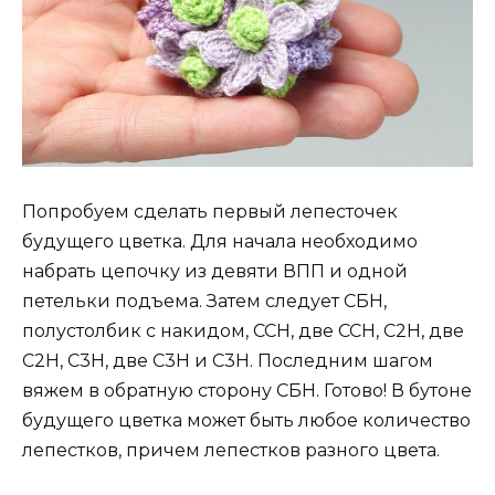
Попробуем сделать первый лепесточек
будущего цветка. Для начала необходимо
набрать цепочку из девяти ВПП и одной
петельки подъема. Затем следует СБН,
полустолбик с накидом, ССН, две ССН, С2Н, две
С2Н, С3Н, две С3Н и С3Н. Последним шагом
вяжем в обратную сторону СБН. Готово! В бутоне
будущего цветка может быть любое количество
лепестков, причем лепестков разного цвета.