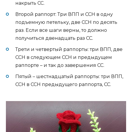
накрыть СС.
Второй раппорт: Три ВПП и ССН в одну
подъемную петельку, две ССН по десять
раз. Если все шаги верны, то должно
получиться двенадцать раз СС.
Трети и четвертый раппорты: три ВПП, две
ССН в следующем ССН и предыдущем
раппорте – и так до завершения СС.
Пятый – шестнадцатый раппорты: три ВПП,
ССН в ССН предыдущего раппорта, СС.