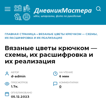
Перейти
к
содержанию
ГЛАВНАЯ СТРАНИЦА
»
ВЯЗАНЫЕ ЦВЕТЫ КРЮЧКОМ — СХЕМЫ,
ИХ РАСШИФРОВКА И ИХ РЕАЛИЗАЦИЯ
Вязаные цветы крючком —
схемы, их расшифровка и
их реализация
АВТОР
НА ЧТЕНИЕ
d-admin
6 мин
ПРОСМОТРОВ
КОММЕНТАРИИ
1.7к.
0
ОПУБЛИКОВАНО
05.12.2023