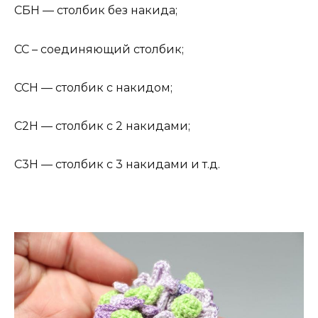
СБН — столбик без накида;
СС – соединяющий столбик;
ССН — столбик с накидом;
С2Н — столбик с 2 накидами;
С3Н — столбик с 3 накидами и т.д.