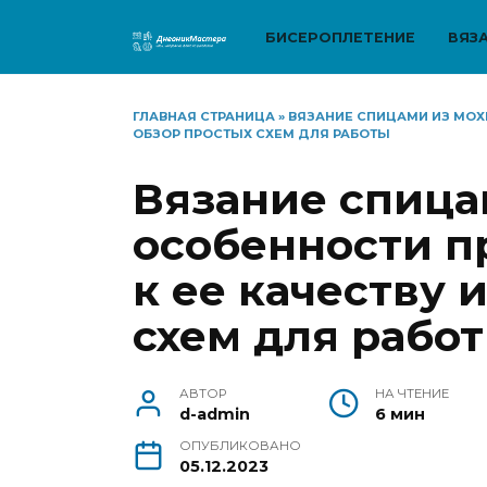
Перейти
к
БИСЕРОПЛЕТЕНИЕ
ВЯЗ
содержанию
ГЛАВНАЯ СТРАНИЦА
»
ВЯЗАНИЕ СПИЦАМИ ИЗ МОХЕ
ОБЗОР ПРОСТЫХ СХЕМ ДЛЯ РАБОТЫ
Вязание спица
особенности п
к ее качеству 
схем для рабо
АВТОР
НА ЧТЕНИЕ
d-admin
6 мин
ОПУБЛИКОВАНО
05.12.2023