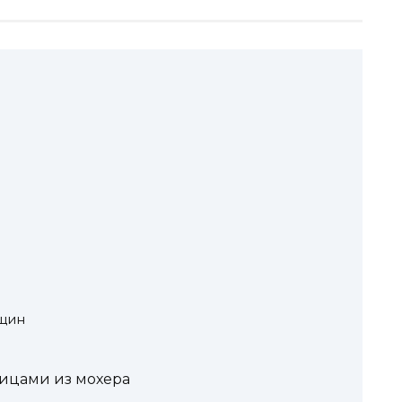
щин
пицами из мохера