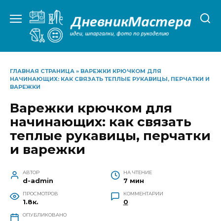
Перейти
к
содержанию
ГЛАВНАЯ СТРАНИЦА
»
ВАРЕЖКИ КРЮЧКОМ ДЛЯ
НАЧИНАЮЩИХ: КАК СВЯЗАТЬ ТЕПЛЫЕ РУКАВИЦЫ, ПЕРЧАТКИ И
ВАРЕЖКИ
Варежки крючком для
начинающих: как связать
теплые рукавицы, перчатки
и варежки
АВТОР
НА ЧТЕНИЕ
d-admin
7 мин
ПРОСМОТРОВ
КОММЕНТАРИИ
1.8к.
0
ОПУБЛИКОВАНО