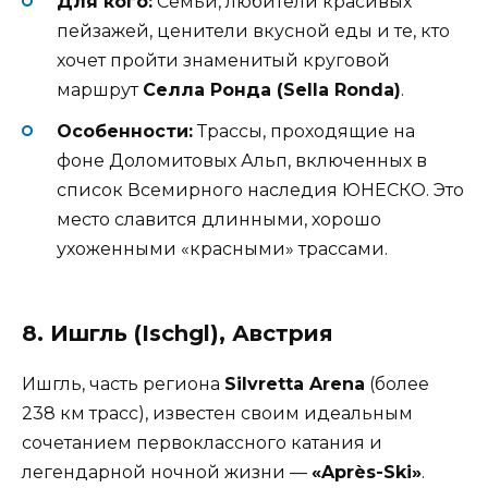
Для кого:
Семьи, любители красивых
пейзажей, ценители вкусной еды и те, кто
хочет пройти знаменитый круговой
маршрут
Селла Ронда (Sella Ronda)
.
Особенности:
Трассы, проходящие на
фоне Доломитовых Альп, включенных в
список Всемирного наследия ЮНЕСКО. Это
место славится длинными, хорошо
ухоженными «красными» трассами.
8. Ишгль (Ischgl), Австрия
Ишгль, часть региона
Silvretta Arena
(более
238 км трасс), известен своим идеальным
сочетанием первоклассного катания и
легендарной ночной жизни —
«Après-Ski»
.