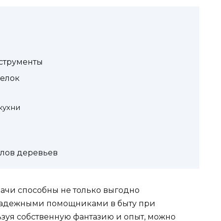
струменты
делок
кухни
илов деревьев
ачи способны не только выгодно
 надежными помощниками в быту при
ьзуя собственную фантазию и опыт, можно