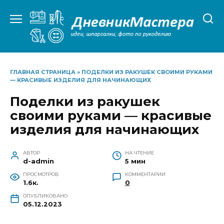
Перейти
к
содержанию
ГЛАВНАЯ СТРАНИЦА
»
ПОДЕЛКИ ИЗ РАКУШЕК СВОИМИ РУКАМИ
— КРАСИВЫЕ ИЗДЕЛИЯ ДЛЯ НАЧИНАЮЩИХ
Поделки из ракушек
своими руками — красивые
изделия для начинающих
АВТОР
НА ЧТЕНИЕ
d-admin
5 мин
ПРОСМОТРОВ
КОММЕНТАРИИ
1.6к.
0
ОПУБЛИКОВАНО
05.12.2023