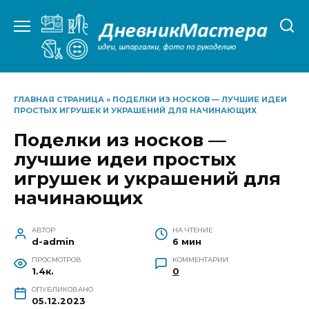
Перейти
к
содержанию
ГЛАВНАЯ СТРАНИЦА
»
ПОДЕЛКИ ИЗ НОСКОВ — ЛУЧШИЕ ИДЕИ
ПРОСТЫХ ИГРУШЕК И УКРАШЕНИЙ ДЛЯ НАЧИНАЮЩИХ
Поделки из носков —
лучшие идеи простых
игрушек и украшений для
начинающих
АВТОР
НА ЧТЕНИЕ
d-admin
6 мин
ПРОСМОТРОВ
КОММЕНТАРИИ
1.4к.
0
ОПУБЛИКОВАНО
05.12.2023