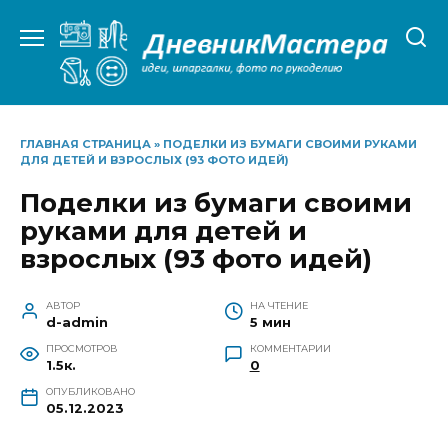
Перейти
к
содержанию
ГЛАВНАЯ СТРАНИЦА
»
ПОДЕЛКИ ИЗ БУМАГИ СВОИМИ РУКАМИ
ДЛЯ ДЕТЕЙ И ВЗРОСЛЫХ (93 ФОТО ИДЕЙ)
Поделки из бумаги своими
руками для детей и
взрослых (93 фото идей)
АВТОР
НА ЧТЕНИЕ
d-admin
5 мин
ПРОСМОТРОВ
КОММЕНТАРИИ
1.5к.
0
ОПУБЛИКОВАНО
05.12.2023