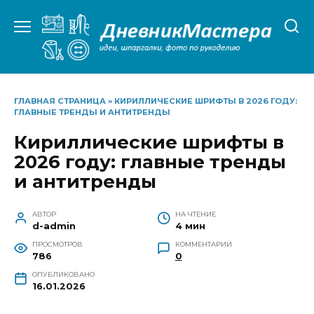
Перейти
к
содержанию
ГЛАВНАЯ СТРАНИЦА
»
КИРИЛЛИЧЕСКИЕ ШРИФТЫ В 2026 ГОДУ:
ГЛАВНЫЕ ТРЕНДЫ И АНТИТРЕНДЫ
Кириллические шрифты в
2026 году: главные тренды
и антитренды
АВТОР
НА ЧТЕНИЕ
d-admin
4 мин
ПРОСМОТРОВ
КОММЕНТАРИИ
786
0
ОПУБЛИКОВАНО
16.01.2026