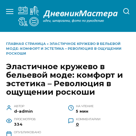
Перейти
к
содержанию
ГЛАВНАЯ СТРАНИЦА
»
ЭЛАСТИЧНОЕ КРУЖЕВО В БЕЛЬЕВОЙ
МОДЕ: КОМФОРТ И ЭСТЕТИКА – РЕВОЛЮЦИЯ В ОЩУЩЕНИИ
РОСКОШИ
Эластичное кружево в
бельевой моде: комфорт и
эстетика – Революция в
ощущении роскоши
АВТОР
НА ЧТЕНИЕ
d-admin
5 мин
ПРОСМОТРОВ
КОММЕНТАРИИ
334
0
ОПУБЛИКОВАНО